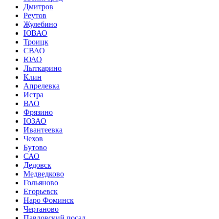
Дмитров
Реутов
Жулебино
ЮВАО
Троицк
СВАО
ЮАО
Лыткарино
Клин
Апрелевка
Истра
ВАО
Фрязино
ЮЗАО
Ивантеевка
Чехов
Бутово
САО
Дедовск
Медведково
Гольяново
Егорьевск
Наро Фоминск
Чертаново
Павловский посад