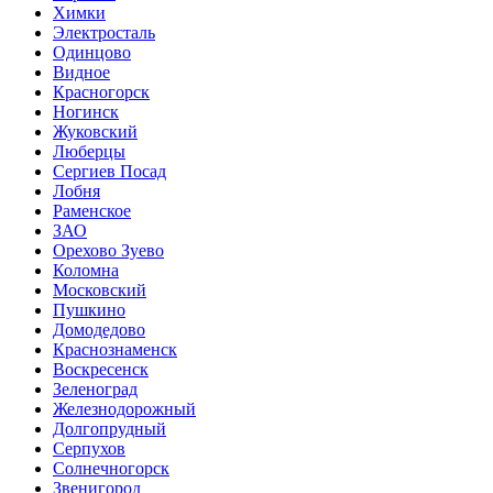
Химки
Электросталь
Одинцово
Видное
Красногорск
Ногинск
Жуковский
Люберцы
Сергиев Посад
Лобня
Раменское
ЗАО
Орехово Зуево
Коломна
Московский
Пушкино
Домодедово
Краснознаменск
Воскресенск
Зеленоград
Железнодорожный
Долгопрудный
Серпухов
Солнечногорск
Звенигород