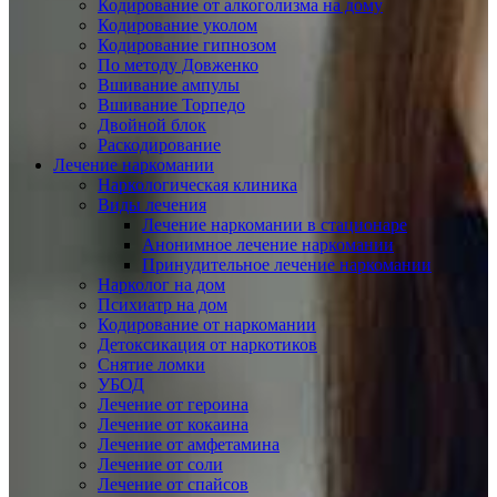
Кодирование от алкоголизма на дому
Кодирование уколом
Кодирование гипнозом
По методу Довженко
Вшивание ампулы
Вшивание Торпедо
Двойной блок
Раскодирование
Лечение наркомании
Наркологическая клиника
Виды лечения
Лечение наркомании в стационаре
Анонимное лечение наркомании
Принудительное лечение наркомании
Нарколог на дом
Психиатр на дом
Кодирование от наркомании
Детоксикация от наркотиков
Снятие ломки
УБОД
Лечение от героина
Лечение от кокаина
Лечение от амфетамина
Лечение от соли
Лечение от спайсов