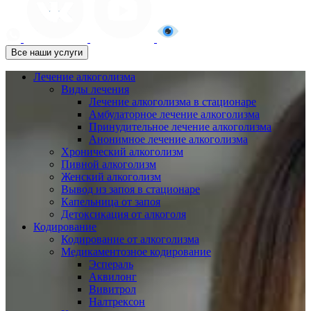
Все наши услуги
Лечение алкоголизма
Виды лечения
Лечение алкоголизма в стационаре
Амбулаторное лечение алкоголизма
Принудительное лечение алкоголизма
Анонимное лечение алкоголизма
Хронический алкоголизм
Пивной алкоголизм
Женский алкоголизм
Вывод из запоя в стационаре
Капельница от запоя
Детоксикация от алкоголя
Кодирование
Кодирование от алкоголизма
Медикаментозное кодирование
Эспераль
Аквилонг
Вивитрол
Налтрексон