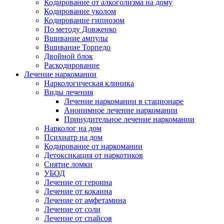
Кодирование от алкоголизма на дому
Кодирование уколом
Кодирование гипнозом
По методу Довженко
Вшивание ампулы
Вшивание Торпедо
Двойной блок
Раскодирование
Лечение наркомании
Наркологическая клиника
Виды лечения
Лечение наркомании в стационаре
Анонимное лечение наркомании
Принудительное лечение наркомании
Нарколог на дом
Психиатр на дом
Кодирование от наркомании
Детоксикация от наркотиков
Снятие ломки
УБОД
Лечение от героина
Лечение от кокаина
Лечение от амфетамина
Лечение от соли
Лечение от спайсов