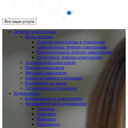
Все наши услуги
Лечение алкоголизма
Виды лечения
Лечение алкоголизма в стационаре
Амбулаторное лечение алкоголизма
Принудительное лечение алкоголизма
Анонимное лечение алкоголизма
Хронический алкоголизм
Пивной алкоголизм
Женский алкоголизм
Вывод из запоя в стационаре
Капельница от запоя
Детоксикация от алкоголя
Кодирование
Кодирование от алкоголизма
Медикаментозное кодирование
Эспераль
Аквилонг
Вивитрол
Налтрексон