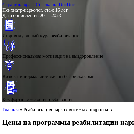
Страница врача
Ссылка на DocDoc
Психиатр-нарколог, стаж 16 лет
Дата обновления: 20.11.2023
Индивидуальный курс реабилитации
Профессиональная мотивация на выздоровление
Возврат к нормальной жизни без риска срыва
Комфортные условия пребывания
Главная
»
Реабилитация наркозависимых подростков
Цены на программы реабилитации нар