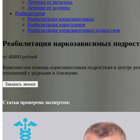
Лечение от метадона
Лечение от кодеина
Реабилитация
Реабилитация наркозависимых
Реабилитация алкоголиков
Реабилитация наркозависимых подростков
Реабилитация наркозависимых подрост
от 40000 рублей
Комплексная помощь наркозависимым подросткам в центре реаб
отношений с родными и близкими.
Заказать звонок
Статья проверена экспертом: