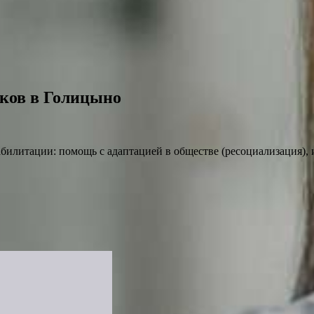
ков в Голицыно
илитации: помощь с адаптацией в обществе (ресоциализация), и