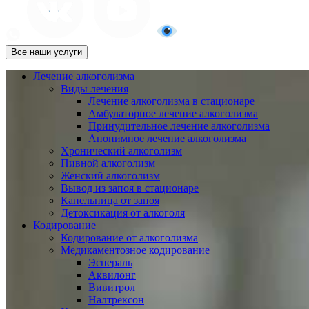
Все наши услуги
Лечение алкоголизма
Виды лечения
Лечение алкоголизма в стационаре
Амбулаторное лечение алкоголизма
Принудительное лечение алкоголизма
Анонимное лечение алкоголизма
Хронический алкоголизм
Пивной алкоголизм
Женский алкоголизм
Вывод из запоя в стационаре
Капельница от запоя
Детоксикация от алкоголя
Кодирование
Кодирование от алкоголизма
Медикаментозное кодирование
Эспераль
Аквилонг
Вивитрол
Налтрексон