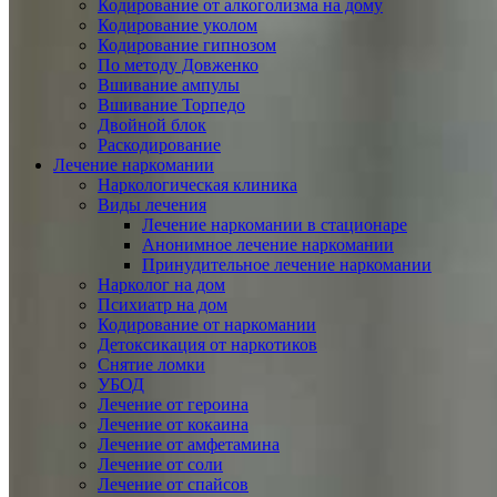
Кодирование от алкоголизма на дому
Кодирование уколом
Кодирование гипнозом
По методу Довженко
Вшивание ампулы
Вшивание Торпедо
Двойной блок
Раскодирование
Лечение наркомании
Наркологическая клиника
Виды лечения
Лечение наркомании в стационаре
Анонимное лечение наркомании
Принудительное лечение наркомании
Нарколог на дом
Психиатр на дом
Кодирование от наркомании
Детоксикация от наркотиков
Снятие ломки
УБОД
Лечение от героина
Лечение от кокаина
Лечение от амфетамина
Лечение от соли
Лечение от спайсов